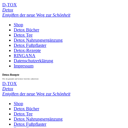
D-TOX
Detox
Entgiften
der neue Weg zur
Schönheit
Shop
Detox Bücher
Detox Tee
Detox Nahrungsergänzung
Detox Fußpflaster
Detox-Rezepte
RINGANA
Datenschutzerklärung
Impressum
Detox-Rezepte
Wie du gesunde und leckere Gerichte zubereitest
D-TOX
Detox
Entgiften
der neue Weg zur
Schönheit
Shop
Detox Bücher
Detox Tee
Detox Nahrungsergänzung
Detox Fußpflaster