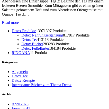
Abendessen eine Linsensuppe. Tag 2: Beginne den Tag mit einem
leckeren Beeren-Smoothie. Zum Mittagessen gibt es einen grünen
Salat mit gebratenem Tofu und zum Abendessen Ofengemüse mit
Quinoa. Tag 3:…
Read more
Detox Produkte
1397
1397 Produkte
Detox Nahrungsergänzung
817
817 Produkte
Detox Tee
113
113 Produkte
Detox Bücher
283
283 Produkte
Detox Fußpflaster
184
184 Produkte
RINGANA
1
1 Produkt
Kategorien
Allgemein
Detox Tee
Detox-Rezepte
Interessante Bücher zum Thema Detox
Archiv
April 2023
Januar 2011