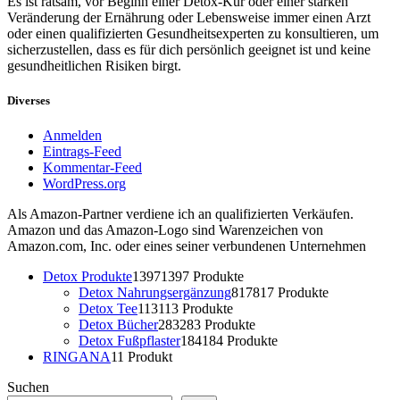
Es ist ratsam, vor Beginn einer Detox-Kur oder einer starken
Veränderung der Ernährung oder Lebensweise immer einen Arzt
oder einen qualifizierten Gesundheitsexperten zu konsultieren, um
sicherzustellen, dass es für dich persönlich geeignet ist und keine
gesundheitlichen Risiken birgt.
Diverses
Anmelden
Eintrags-Feed
Kommentar-Feed
WordPress.org
Als Amazon-Partner verdiene ich an qualifizierten Verkäufen.
Amazon und das Amazon-Logo sind Warenzeichen von
Amazon.com, Inc. oder eines seiner verbundenen Unternehmen
Detox Produkte
1397
1397 Produkte
Detox Nahrungsergänzung
817
817 Produkte
Detox Tee
113
113 Produkte
Detox Bücher
283
283 Produkte
Detox Fußpflaster
184
184 Produkte
RINGANA
1
1 Produkt
Suchen