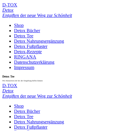
D-TOX
Detox
Entgiften
der neue Weg zur
Schönheit
Shop
Detox Bücher
Detox Tee
Detox Nahrungsergänzung
Detox Fußpflaster
Detox-Rezepte
RINGANA
Datenschutzerklärung
Impressum
Detox Tee
Wie Kräutertees dir bei der Entgiftung helfen können
D-TOX
Detox
Entgiften
der neue Weg zur
Schönheit
Shop
Detox Bücher
Detox Tee
Detox Nahrungsergänzung
Detox Fußpflaster